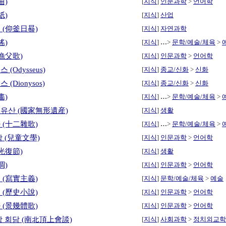
曲)
[
지식
]
인문과학
>
언어학
紙)
[
지식
]
산업
 (仰釜日晷)
[
지식
]
자연과학
謠)
[
지식
]
…
>
문학/예술/체육
>
漁父歌)
[
지식
]
인문과학
>
언어학
(Odysseus)
[
지식
]
종교/신화
>
신화
(Dionysos)
[
지식
]
종교/신화
>
신화
畵)
[
지식
]
…
>
문학/예술/체육
>
유산 (國家無形遺産)
[
지식
]
생활
 (十二雜歌)
[
지식
]
…
>
문학/예술/체육
>
 (兒童文學)
[
지식
]
인문과학
>
언어학
光復節)
[
지식
]
생활
調)
[
지식
]
인문과학
>
언어학
 (寫實主義)
[
지식
]
문학/예술/체육
>
예술
 (歷史小說)
[
지식
]
인문과학
>
언어학
 (景幾體歌)
[
지식
]
인문과학
>
언어학
상 회담 (南北頂上會談)
[
지식
]
사회과학
>
정치외교학