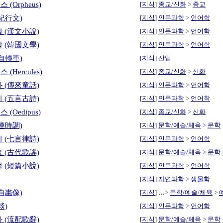
(Orpheus)
[
지식
]
종교/신화
>
종교
紀行文)
[
지식
]
인문과학
>
언어학
 (漢文小說)
[
지식
]
인문과학
>
언어학
 (韓國文學)
[
지식
]
인문과학
>
언어학
自轉車)
[
지식
]
산업
(Hercules)
[
지식
]
종교/신화
>
신화
 (傳來童話)
[
지식
]
인문과학
>
언어학
 (五言古詩)
[
지식
]
인문과학
>
언어학
(Oedipus)
[
지식
]
종교/신화
>
신화
連時調)
[
지식
]
문학/예술/체육
>
문학
 (七言律詩)
[
지식
]
인문과학
>
언어학
 (古代歌謠)
[
지식
]
문학/예술/체육
>
문학
 (短篇小說)
[
지식
]
인문과학
>
언어학
[
지식
]
자연과학
>
생물학
自畵像)
[
지식
]
…
>
문학/예술/체육
>
談)
[
지식
]
인문과학
>
언어학
 (流配歌辭)
[
지식
]
문학/예술/체육
>
문학