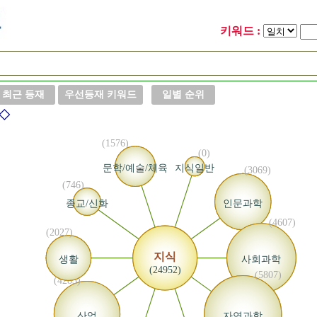
키워드 :
최근 등재
우선등재 키워드
일별 순위
 ◇
(1576)
(0)
문학/예술/체육
지식일반
(3069)
(746)
종교/신화
인문과학
(4607)
(2027)
지식
생활
사회과학
(24952)
(5807)
(4283)
산업
자연과학