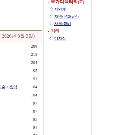
- 부가디렉터리(II)
◇
자연계
◇
자연/문화유산
◇
사물/장비
- 기타
: 2026년 8월 3일)
◇
미지정
289
218
204
195
191
예술
>
음악
104
104
97
97
85
81