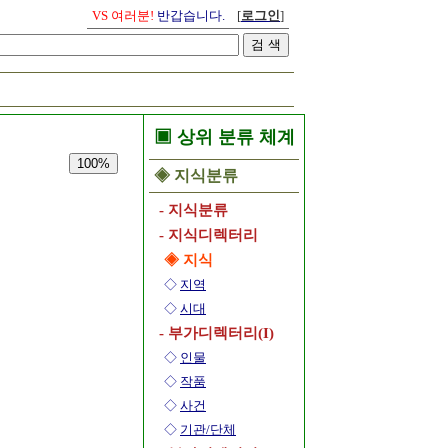
VS 여러분!
반갑습니다.
[
로그인
]
▣ 상위 분류 체계
100%
◈ 지식분류
- 지식분류
- 지식디렉터리
◈ 지식
◇
지역
◇
시대
- 부가디렉터리(I)
◇
인물
◇
작품
◇
사건
◇
기관/단체