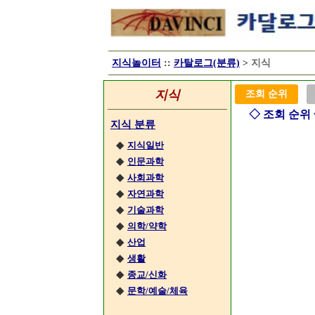
지식놀이터
::
카탈로그(분류)
>
지식
지식
조회 순위
◇ 조회 순위
지식 분류
◆
지식일반
◆
인문과학
◆
사회과학
◆
자연과학
◆
기술과학
◆
의학/약학
◆
산업
◆
생활
◆
종교/신화
◆
문학/예술/체육