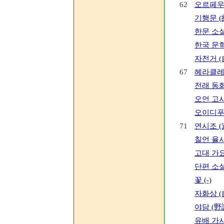
62
오르페우스 
기행문 (
한문 소설
한국 문학
자전거 (
67
헤라클레스 
전래 동화
오언 고시
오이디푸스 
71
연시조 (
칠언 율시
고대 가요
단편 소설
꽃 (-)
자화상 (
야담 (野
유배 가사