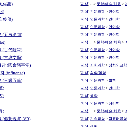
風俗畵)
[
지식
]
…
>
문학/예술/체육
>
記)
[
지식
]
인문과학
>
언어학
自敍傳)
[
지식
]
인문과학
>
언어학
[
지식
]
인문과학
>
언어학
 (五言絶句)
[
지식
]
인문과학
>
언어학
et)
[
지식
]
…
>
문학/예술/체육
>
 (古代隨筆)
[
지식
]
인문과학
>
언어학
 (古典文學)
[
지식
]
인문과학
>
언어학
사당 (國會議事堂)
[
지식
]
사회과학
>
정치외교학
(influenza)
[
지식
]
의학/약학
 (三綱五倫)
[
지식
]
인문과학
>
철학
筆)
[
지식
]
인문과학
>
언어학
夕)
[
지식
]
생활
[
지식
]
인문과학
>
심리학
眞)
[
지식
]
…
>
문학/예술/체육
>
 (假想現實, VR)
[
지식
]
기술과학
>
컴퓨터공학
[
지식
]
생활