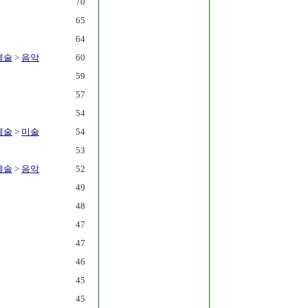
70
65
64
예술
>
음악
60
59
57
54
예술
>
미술
54
53
예술
>
음악
52
49
48
47
47
46
45
45