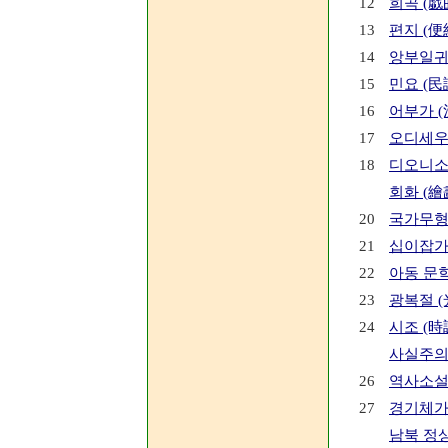
12
희곡 (戱
13
편지 (便
14
앙부일귀
15
민요 (民
16
어부가 (
17
오디세우스 
18
디오니소스 
회화 (繪
20
국가무형
21
십이잡가
22
아동 문학
23
광복절 (
24
시조 (時
사실주의
26
역사소설
27
경기체가
남북 정