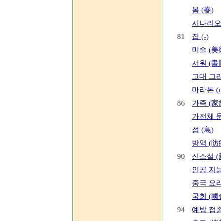
봄 (春)
시나리오 (s
81
집 (-)
미술 (美
서원 (書
고대 그
마라톤 (ma
86
가족 (家
가전체 
섬 (島)
방역 (防
90
신소설 (
인공 지능
중국 요리
국회 (國
94
예방 접종