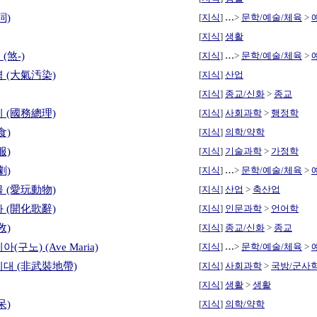
詞)
[
지식
]
…
>
문학/예술/체육
>
[
지식
]
생활
(煞-)
[
지식
]
…
>
문학/예술/체육
>
 (大氣汚染)
[
지식
]
산업
[
지식
]
종교/신화
>
종교
 (國務總理)
[
지식
]
사회과학
>
행정학
食)
[
지식
]
의학/약학
服)
[
지식
]
기술과학
>
가정학
劇)
[
지식
]
…
>
문학/예술/체육
>
 (愛玩動物)
[
지식
]
산업
>
축산업
 (開化歌辭)
[
지식
]
인문과학
>
언어학
敎)
[
지식
]
종교/신화
>
종교
(구노) (Ave Maria)
[
지식
]
…
>
문학/예술/체육
>
지대 (非武裝地帶)
[
지식
]
사회과학
>
국방/군사
[
지식
]
생활
>
생활
呆)
[
지식
]
의학/약학