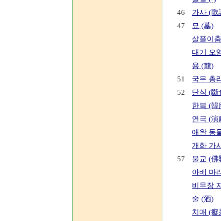
46
가사 (歌
47
묘 (墓)
살풀이춤 
대기 오염
용 (龍)
51
국무 총리
52
단식 (斷
한복 (韓
연극 (演
애완 동물
개화 가사
57
불교 (佛
아베 마리아
비무장 
술 (酒)
치매 (癡