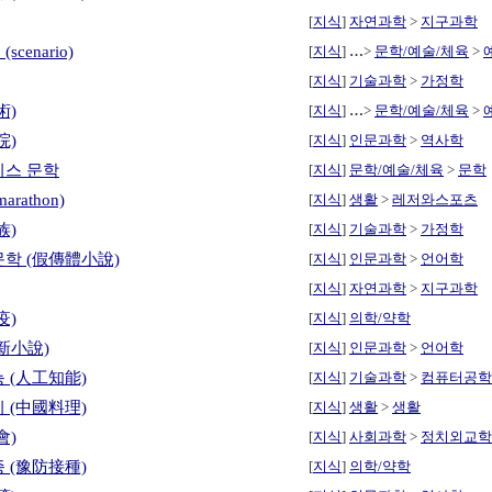
[
지식
]
자연과학
>
지구과학
cenario)
[
지식
]
…
>
문학/예술/체육
>
[
지식
]
기술과학
>
가정학
術)
[
지식
]
…
>
문학/예술/체육
>
院)
[
지식
]
인문과학
>
역사학
리스 문학
[
지식
]
문학/예술/체육
>
문학
rathon)
[
지식
]
생활
>
레저와스포츠
族)
[
지식
]
기술과학
>
가정학
문학 (假傳體小說)
[
지식
]
인문과학
>
언어학
[
지식
]
자연과학
>
지구과학
疫)
[
지식
]
의학/약학
新小說)
[
지식
]
인문과학
>
언어학
 (人工知能)
[
지식
]
기술과학
>
컴퓨터공학
 (中國料理)
[
지식
]
생활
>
생활
會)
[
지식
]
사회과학
>
정치외교학
 (豫防接種)
[
지식
]
의학/약학