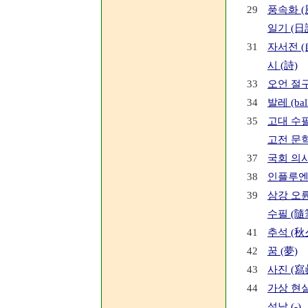
29
풍속화 (
일기 (日
31
자서전 (
시 (詩)
33
오언 절구
34
발레 (ball
35
고대 수필
고전 문학
37
국회 의
38
인플루엔자 
39
삼강 오륜
수필 (隨
41
추석 (秋
42
꿈 (夢)
43
사진 (寫
44
가상 현실
설날 (-)