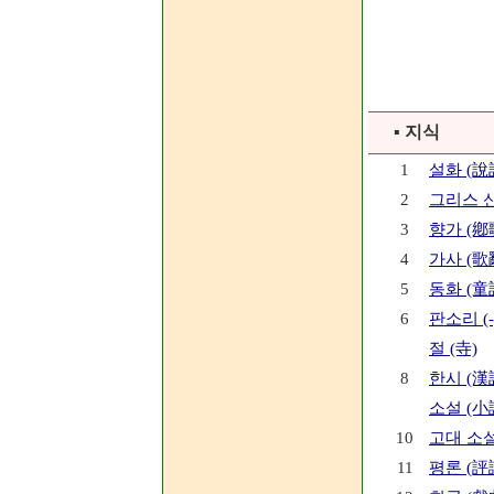
▪ 지식
1
설화 (說
2
그리스 신화
3
향가 (鄕
4
가사 (歌
5
동화 (童
6
판소리 (-
절 (寺)
8
한시 (漢
소설 (小
10
고대 소설
11
평론 (評