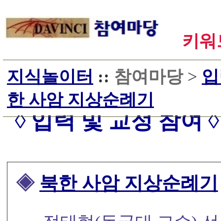
키워드
지식놀이터
::
참여마당
>
입
한 사암 지상순례기
◊ 입력 및 교정 참여 ◊
◈
북한 사암 지상순례기