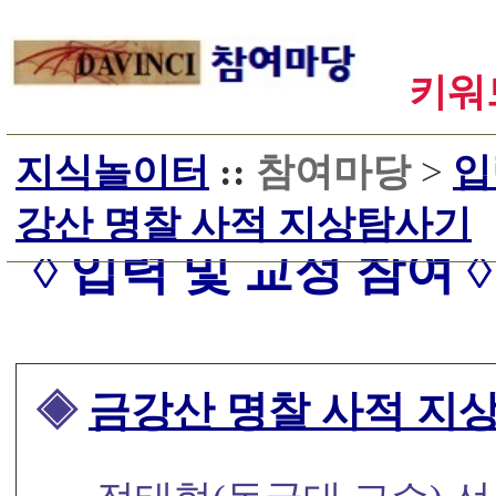
키워드
지식놀이터
::
참여마당
>
입
강산 명찰 사적 지상탐사기
◊ 입력 및 교정 참여 ◊
◈
금강산 명찰 사적 지