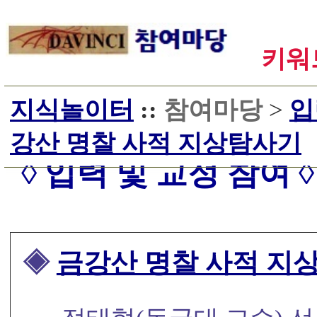
키워드
지식놀이터
::
참여마당
>
입
강산 명찰 사적 지상탐사기
◊ 입력 및 교정 참여 ◊
◈
금강산 명찰 사적 지