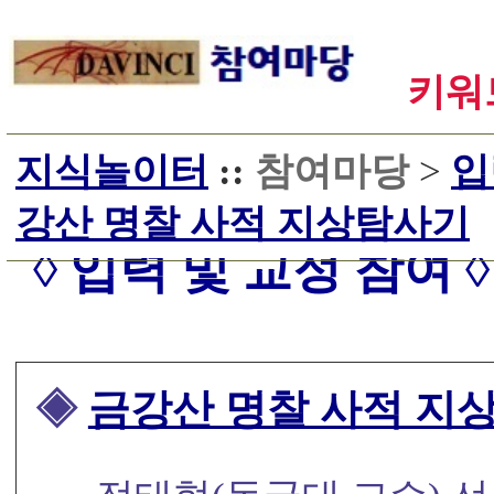
키워드
지식놀이터
::
참여마당
>
입
강산 명찰 사적 지상탐사기
◊ 입력 및 교정 참여 ◊
◈
금강산 명찰 사적 지