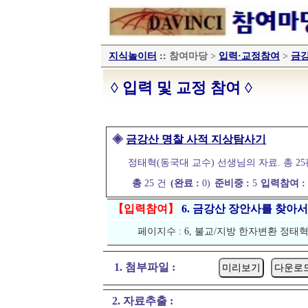
지식놀이터
::
참여마당
>
입력·교정참여
>
금강
◊ 입력 및 교정 참여 ◊
◈
금강산 명찰 사적 지상탐사기
정태혁(동국대 교수) 선생님의 자료. 총 25편 (북
총
25 건
(완료 :
0)
준비중 :
5
입력참여 
【입력참여】
6. 금강산 장안사를 찾아서
페이지수 : 6, 불교/지방 한자변환 정태
1. 첨부파일 :
2. 자료추출 :