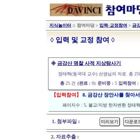
지식놀이터
::
참여마당
>
입력·교정참여
>
금강
◊ 입력 및 교정 참여 ◊
◈
금강산 명찰 사적 지상탐사기
정태혁(동국대 교수) 선생님의 자료. 총 25편 (북
총
25 건
(완료 :
0)
준비중 :
5
입력참여 
【입력참여】
8. 금강산 장안사를 찾아서(
페이지수 : 5, 불교/지방 한자변환 정태
1. 첨부파일 :
2. 자료추출 :