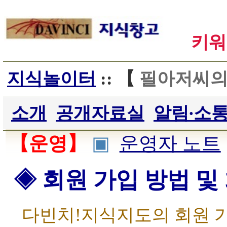
키워
지식놀이터
:: 【
필아저씨의
소개
공개자료실
알림∙소
【운영】
▣
운영자 노트
◈ 회원 가입 방법 및
다빈치!지식지도의 회원 