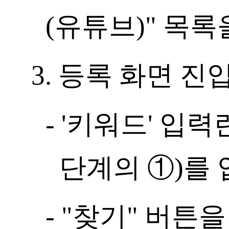
(유튜브)" 목록
3. 등록 화면 진입
- '키워드' 입력
단계의 ①)를
- "찾기" 버튼을