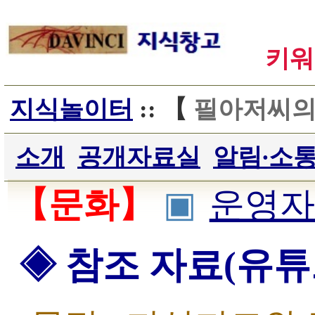
키워
지식놀이터
:: 【
필아저씨의
소개
공개자료실
알림∙소
【문화】
▣
운영자
◈ 참조 자료(유튜