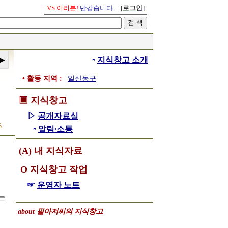
VS 여러분!
반갑습니다.
[
로그인
]
▫
지식창고 소개
• 활동 지역 :
일산동구
▣ 지식창고
▷
공개자료실
6
▫
알림∙소통
(A) 내 지식자료
Ο 지식창고 작업
☞
운영자 노트
는
about 필아저씨의 지식창고