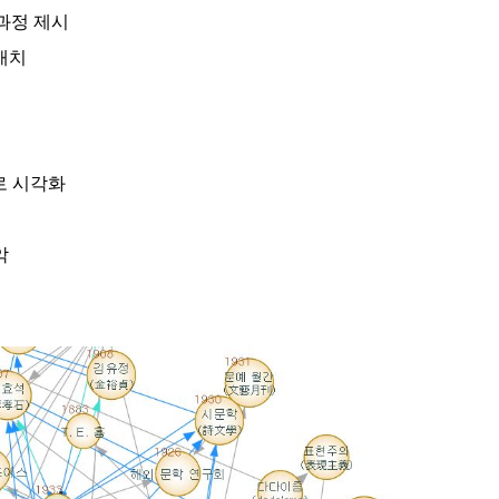
·과정 제시
배치
로 시각화
악