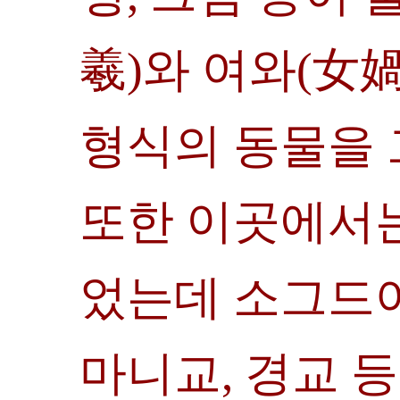
羲)와 여와(女媧
형식의 동물을 
또한 이곳에서
었는데 소그드어
마니교, 경교 