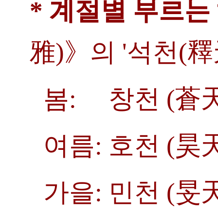
* 계절별 부르는
雅)》의 '석천(釋
봄: 창천 (蒼天
여름: 호천 (昊天
가을: 민천 (旻天