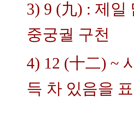
3) 9 (九) : 
중궁궐 구천
4) 12 (十二)
득 차 있음을 표시