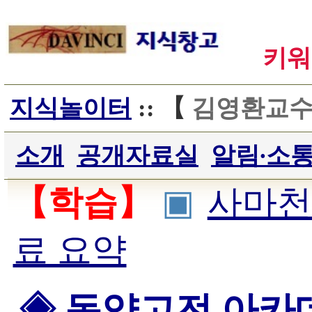
키워
지식놀이터
:: 【
김영환교수
소개
공개자료실
알림∙소
【학습】
▣
사마천
료 요약
◈ 동양고전 아카데