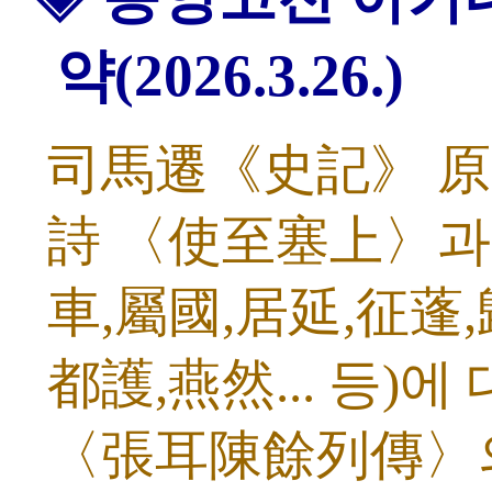
약(2026.3.26.)
司馬遷《史記》 原文
詩 〈使至塞上〉과 
車,屬國,居延,征蓬,
都護,燕然... 등)에
〈張耳陳餘列傳〉의