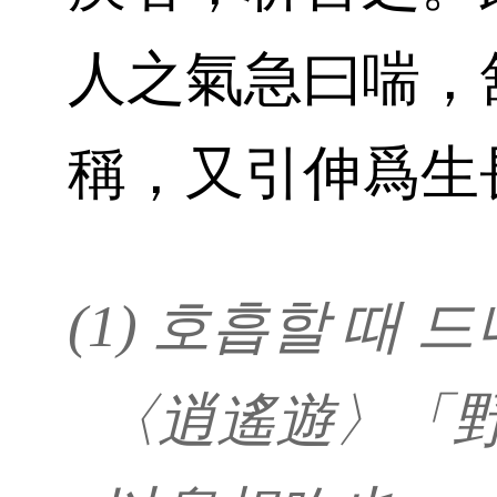
人之氣急曰喘，
稱，又引伸爲生
(1) 호흡할 때 
〈逍遙遊〉「