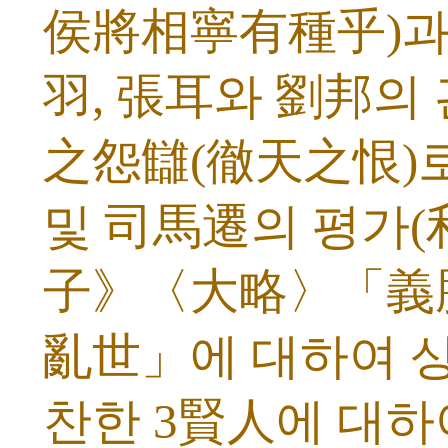
侯將相寧有種乎)과
羽, 張耳와 劉邦의
之怨讎(徹天之恨)로
및 司馬遷의 평가
子》〈大略〉「義
亂世」에 대하여 상세
찬한 3賢人에 대