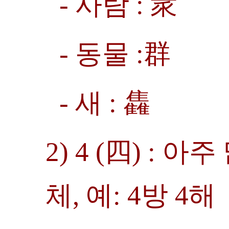
- 사람 : 衆
- 동물 :群
- 새 : 雥
2) 4 (四) : 
체, 예: 4방 4해