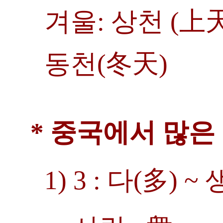
겨울: 상천 (上
동천(冬天)
* 중국에서 많은
1) 3 : 다(多)