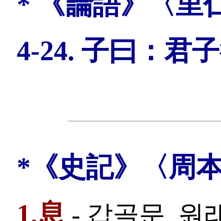
* 《論語》〈里
4-24. 子曰：
*《史記》〈周本紀
1.息
- 갑골문, 