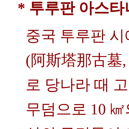
* 투루판 아스타
중국 투루판 시
(阿斯塔那古墓, As
로 당나라 때 
무덤으로 10 ㎢