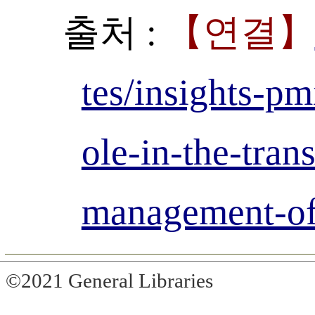
출처 :
【연결】
tes/insights-pm
ole-in-the-tran
management-of
©2021 General Libraries