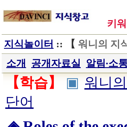
키워
지식놀이터
:: 【
워니의 지
소개
공개자료실
알림∙소
【학습】
▣
워니의
단어
◈ Roles of the ex