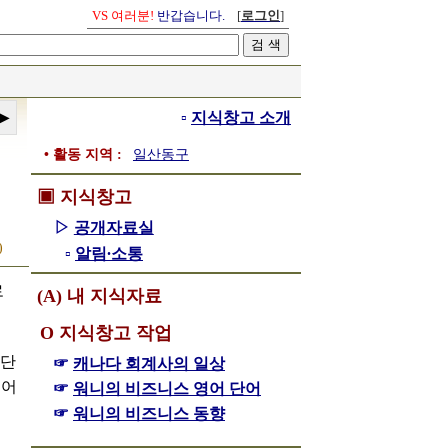
VS 여러분!
반갑습니다.
[
로그인
]
▫
지식창고 소개
• 활동 지역 :
일산동구
▣ 지식창고
▷
공개자료실
)
▫
알림∙소통
로
(A) 내 지식자료
Ο 지식창고 작업
 단
☞
캐나다 회계사의 일상
틀어
☞
워니의 비즈니스 영어 단어
☞
워니의 비즈니스 동향