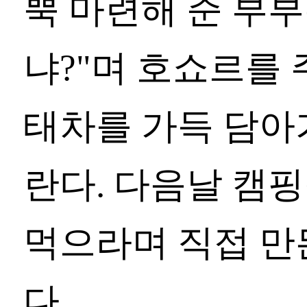
뿍 마련해 준 부부
냐?"며 호쇼르를
태차를 가득 담아
란다. 다음날 캠
먹으라며 직접 만
다.