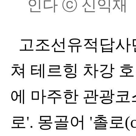
인다 ⓒ 신익재
고조선유적답사단
쳐 테르힝 차강 
에 마주한 관광코스
로'. 몽골어 '촐로(