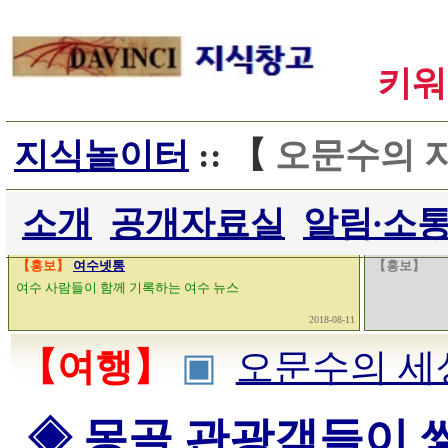
키워
지식놀이터
:: 【
오문수의 
소개
공개자료실
알림∙소
【홍보】
여수넷통
【홍보】
여수 사람들이 함께 기록하는 여수 뉴스
2018-08-11
【여행】
▣
오문수의 세
◈ 몽골 관광객들이 