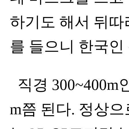
하기도 해서 뒤따
를 들으니 한국인
직경 300~400
m쯤 된다. 정상