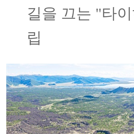
길을 끄는 "타이
립