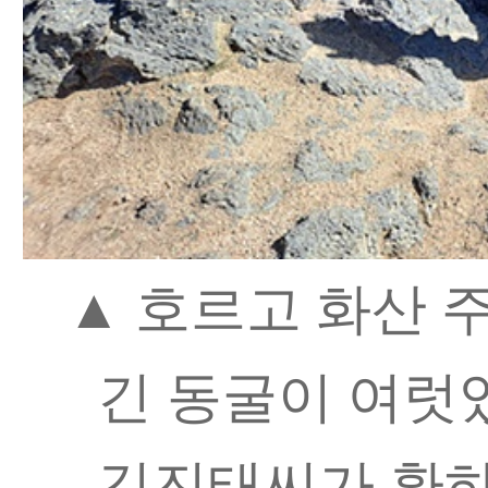
▲ 호르고 화산 
긴 동굴이 여럿
김진태씨가 환하