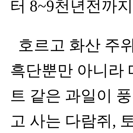
터 8~9천년전까
호르고 화산 주위
흑단뿐만 아니라 
트 같은 과일이 풍
고 사는 다람쥐, 토