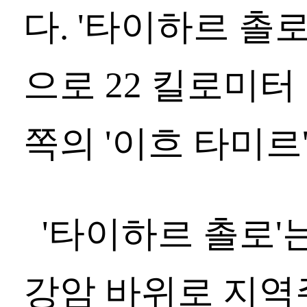
다. '타이하르 촐
으로 22 킬로미터
쪽의 '이흐 타미르
'타이하르 촐로'는
강암 바위로 지역