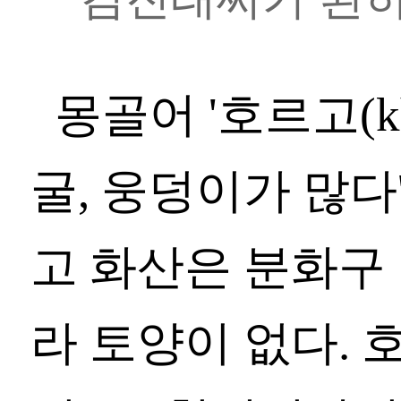
몽골어 '호르고(kh
굴, 웅덩이가 많다
고 화산은 분화구 
라 토양이 없다.