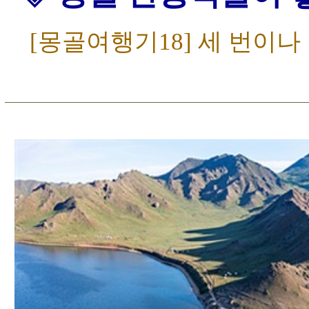
[몽골여행기18] 세 번이나