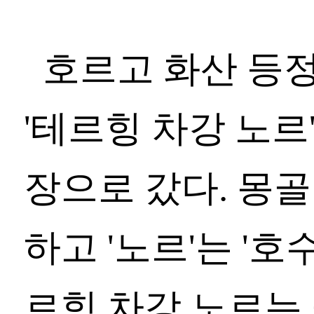
호르고 화산 등
'테르힝 차강 노르
장으로 갔다. 몽골어
하고 '노르'는 '호
르힝 차강 노르는 