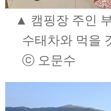
▲ 캠핑장 주인 
수태차와 먹을 
ⓒ 오문수