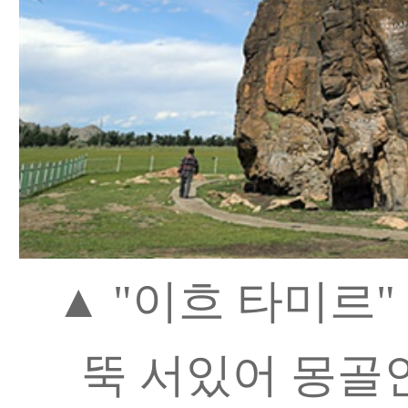
▲ "이흐 타미르"
뚝 서있어 몽골