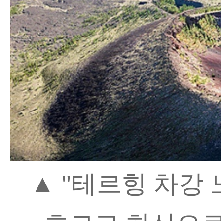
▲ "테르힝 차강 