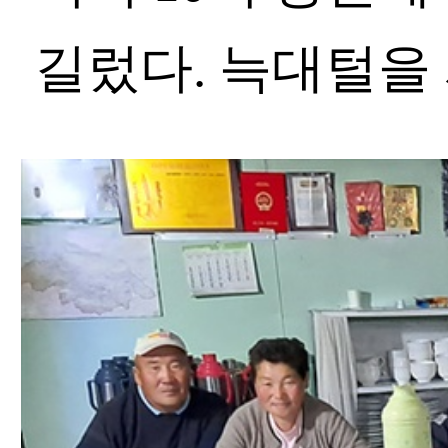
길렀다. 늑대털을