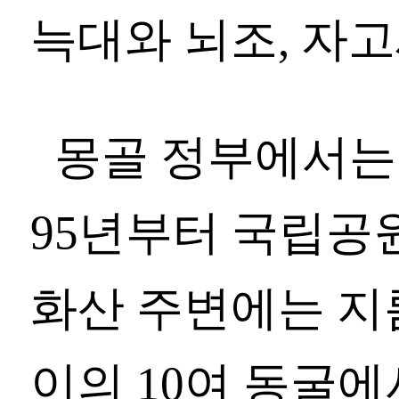
늑대와 뇌조, 자고
몽골 정부에서는 
95년부터 국립공
화산 주변에는 지름 
이의 10여 동굴