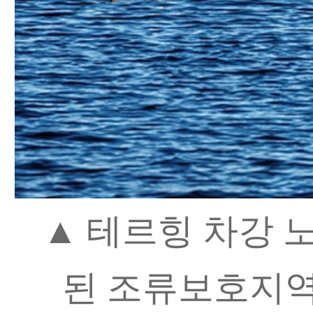
▲ 테르힝 차강 
된 조류보호지역