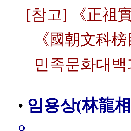
[참고] 《正祖
《國朝文科榜目
민족문화대백
임용상(林龍相
•
8