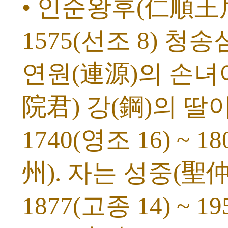
• 인순왕후(仁順王后)
1575(선조 8) 
연원(連源)의 손녀
院君) 강(鋼)의 딸
1740(영조 16) ~ 
州). 자는 성중(聖
1877(고종 14) ~