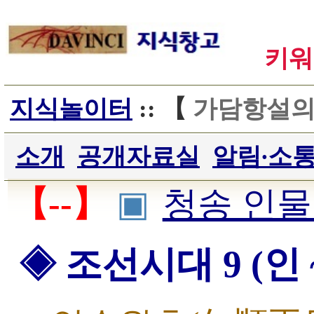
키워
지식놀이터
:: 【
가담항설
소개
공개자료실
알림∙소
【--】
▣
청송 인
◈ 조선시대 9 (인 