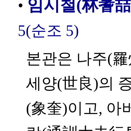
임시철(林蓍喆
•
5(순조 5)
본관은 나주(羅州
세양(世良)의 
(象奎)이고, 