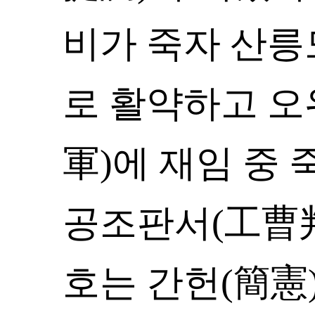
비가 죽자 산
로 활약하고 오
軍)에 재임 중 죽
공조판서(工曹判
호는 간헌(簡憲