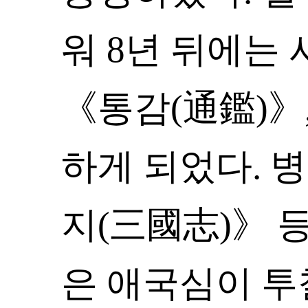
워 8년 뒤에는
《통감(通鑑)》
하게 되었다. 
지(三國志)》 
은 애국심이 투