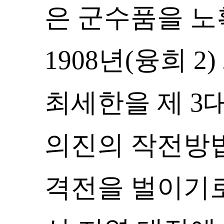
은 군수품을 노
1908년(융희 
최세한을 제 3
의진의 작전방
격전을 벌이기로