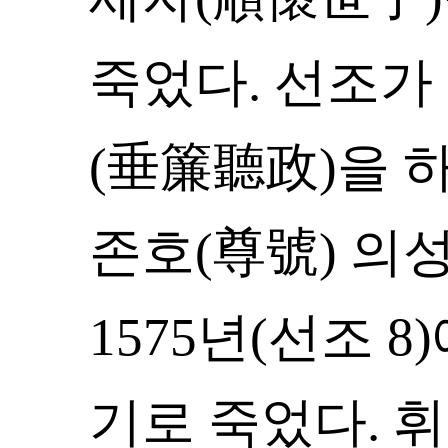
죽었다. 선조가
(垂簾聽政)을 하였
존호(尊號) 의
1575년(선조 
기로 죽었다. 휘