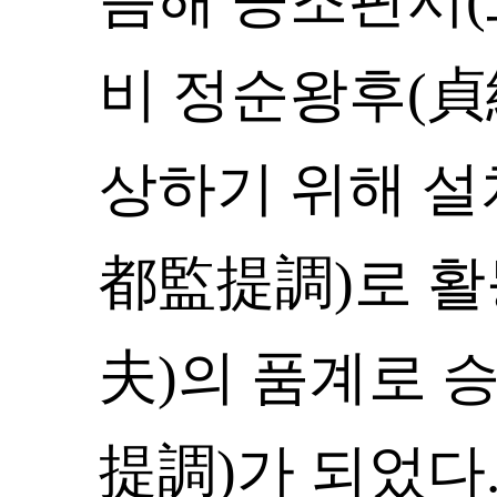
비 정순왕후(貞
상하기 위해 
都監提調)로 
夫)의 품계로 
提調)가 되었다. 