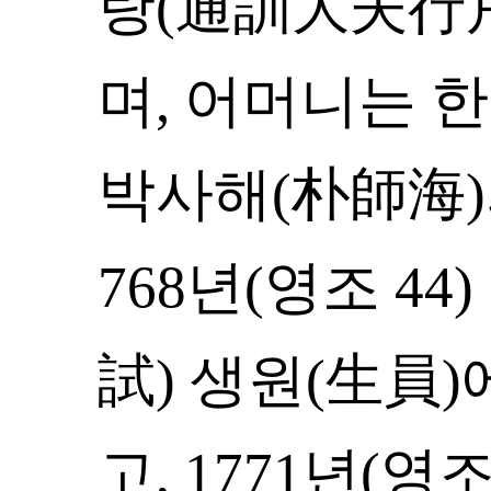
랑(通訓大夫行戶
며, 어머니는 
박사해(朴師海)
768년(영조 4
試) 생원(生員)
고, 1771년(영