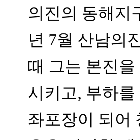
의진의 동해지구 
년 7월 산남의
때 그는 본진을
시키고, 부하를
좌포장이 되어 청