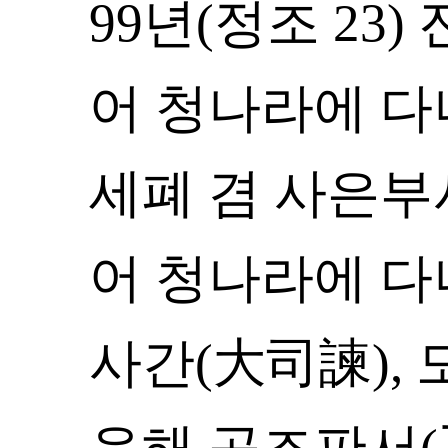
99년(정조 23
어 청나라에 다
세폐 겸 사은부
어 청나라에 다녀
사간(大司諫),
음해 공조판서(