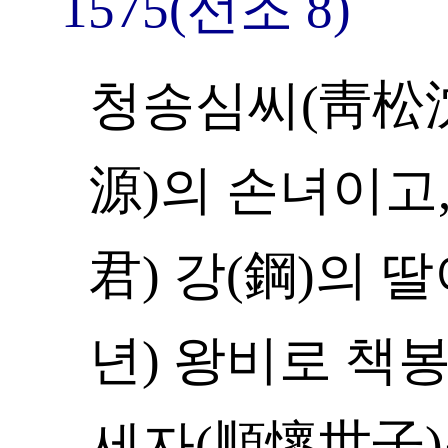
1575(선조 8)
청송심씨(靑松沈
源)의 손녀이고
君) 강(鋼)의 딸
년) 왕비로 책봉
세자(順懷世子)