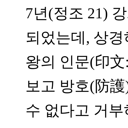
7년(정조 21
되었는데, 상
왕의 인문(印文
보고 방호(防護
수 없다고 거부