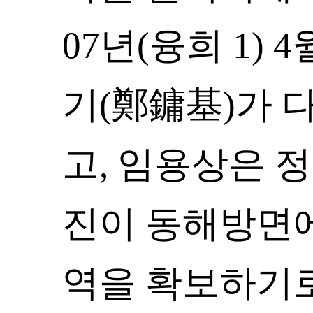
07년(융희 1)
기(鄭鏞基)가 
고, 임용상은 
진이 동해방면
역을 확보하기로