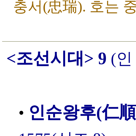
충서(忠瑞). 호는 중호
<조선시대> 9
(인
인순왕후(仁順
•