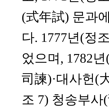
(式年試) 문과
다. 1777년(정
었으며, 1782년
司諫)·대사헌(大
조 7) 청송부사