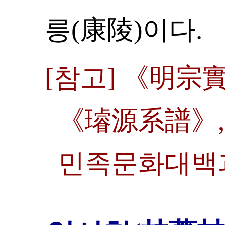
릉(康陵)이다.
[참고] 《明宗
《璿源系譜》,
민족문화대백