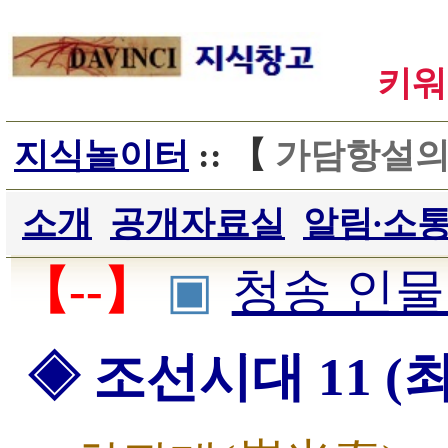
키워
지식놀이터
:: 【
가담항설
소개
공개자료실
알림∙소
【--】
▣
청송 인
◈ 조선시대 11 (최