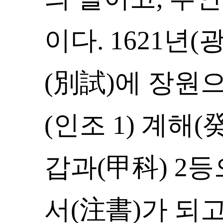
이다. 1621년(
(別試)에 장원으
(인조 1) 계해
갑과(甲科) 2
서(注書)가 되고