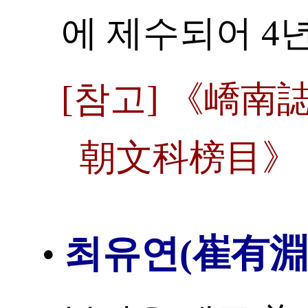
에 제수되어 4
[참고] 《嶠南
朝文科榜目》
최유연(崔有淵
•