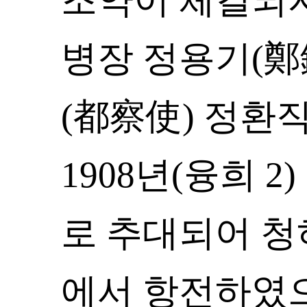
병장 정용기(鄭
(都察使) 정환
1908년(융희 
로 추대되어 청
에서 항전하였