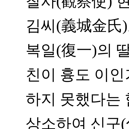
찰사(觀察使) 
김씨(義城金氏)
복일(復一)의 딸이
친이 흉도 이인
하지 못했다는
상소하여 신구(伸