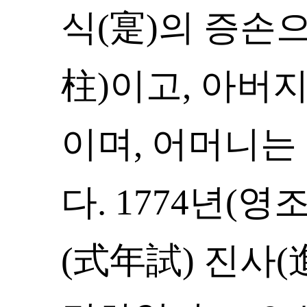
식(寔)의 증손
柱)이고, 아버지
이며, 어머니는
다. 1774년(영
(式年試) 진사(