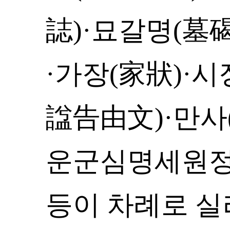
誌)·묘갈명(墓
·가장(家狀)·
諡告由文)·만사
운군심명세원정
등이 차례로 실