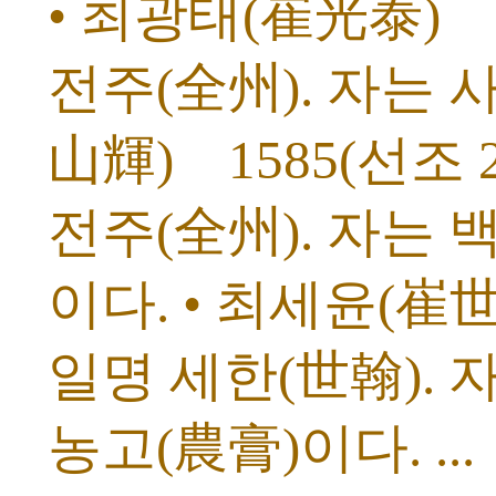
• 최광태(崔光泰) 17
전주(全州). 자는 
山輝) 1585(선조 2
전주(全州). 자는 
이다. • 최세윤(崔世允
일명 세한(世翰). 
농고(農膏)이다. ...