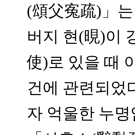
(頌父寃疏)」는 1
버지 현(晛)이
使)로 있을 때
건에 관련되었
자 억울한 누명