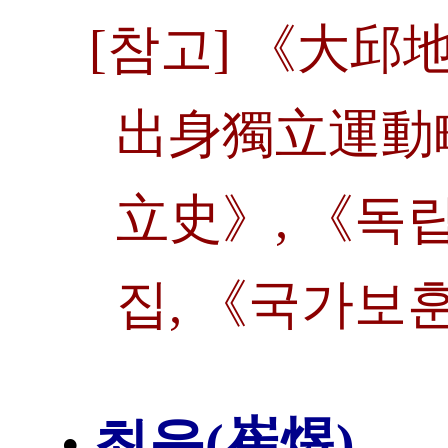
[참고] 《大邱
出身獨立運動略
立史》, 《독
집, 《국가보
최욱(崔煜)
•