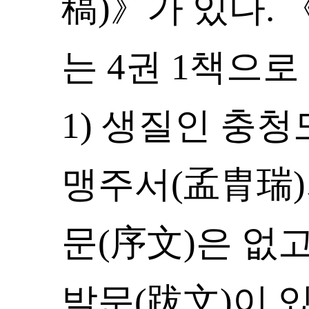
稿)》가 있다.
는 4권 1책으로
1) 생질인 충
맹주서(孟胄瑞)
문(序文)은 없
발문(跋文)이 있