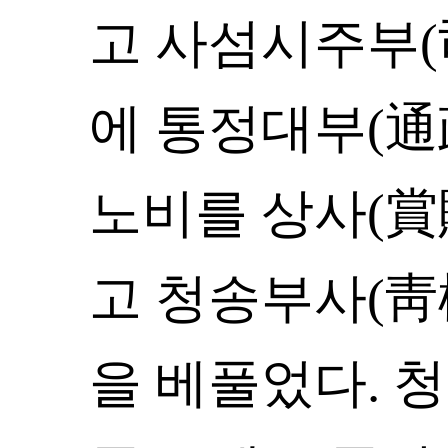
고 사섬시주부(
에 통정대부(通
노비를 상사(賞
고 청송부사(靑
을 베풀었다. 