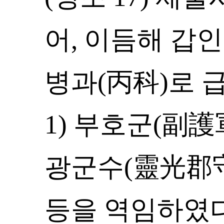
어, 이듬해 갑인
병과(丙科)로 급
1) 부호군(副護
광군수(靈光郡守
등을 역임하였다