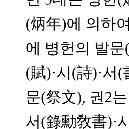
(炳年)에 의하
에 병헌의 발문(
(賦)·시(詩)·서
문(祭文), 권2
서(錄勳敎書)·