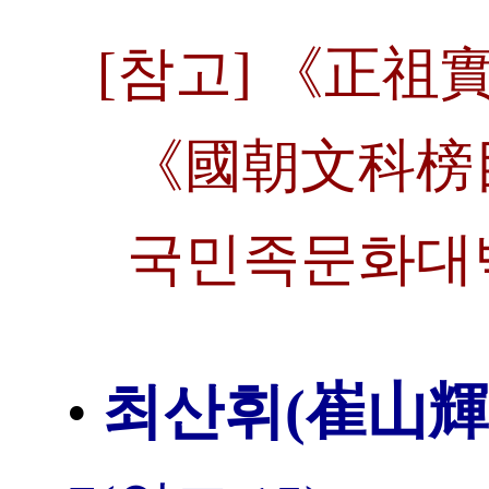
[참고] 《正祖
《國朝文科榜目
국민족문화대
최산휘(崔山輝
•