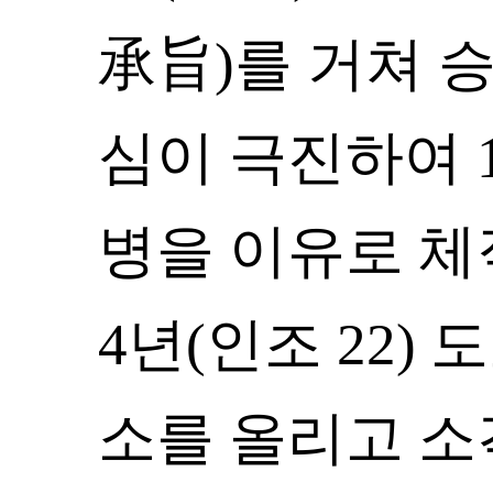
承旨)를 거쳐 승
심이 극진하여 1
병을 이유로 체직
4년(인조 22)
소를 올리고 소