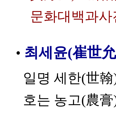
문화대백과사
최세윤(崔世允
•
일명 세한(世翰)
호는 농고(農膏