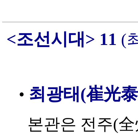
<조선시대> 11
(
최광태(崔光泰
•
본관은 전주(全州