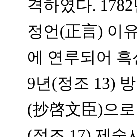
격하였다. 178
정언(正言) 이
에 연루되어 흑
9년(정조 13)
(抄啓文臣)으로 
(정조 17) 제