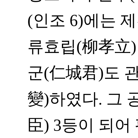
(인조 6)에는 
류효립(柳孝立)
군(仁城君)도 
變)하였다. 그
臣) 3등이 되