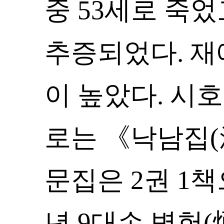
중 53세로 죽
추증되었다. 재
이 높았다. 시호
로는 《낙남집(
문집은 2권 1책
년 9대손 병헌(