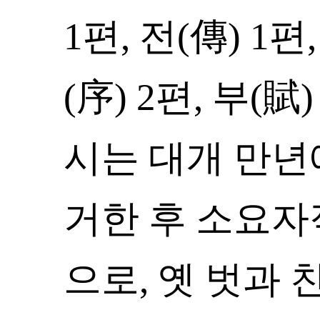
1편, 전(傳) 1편
(序) 2편, 부(
시는 대개 만년
거한 후 소요자
으로, 옛 벗과