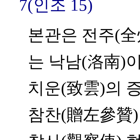
7(인조 15)
본관은 전주(全州
는 낙남(洛南)
치운(致雲)의 
참찬(贈左參贊)