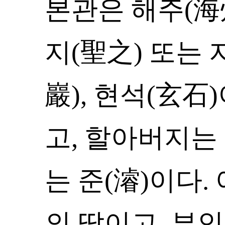
본관은 해주(海州
지(聖之) 또는 
巖), 현석(玄石
고, 할아버지는
는 준(濬)이다
의 딸이고, 부