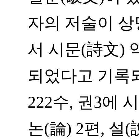
자의 저술이 상
서 시문(詩文)
되었다고 기록되어
222수, 권3에 시
논(論) 2편, 설(說