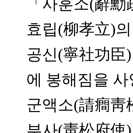
「사훈소(辭勳疏)
효립(柳孝立)의
공신(寧社功臣)
에 봉해짐을 사
군액소(請癎靑
부사(靑松府使)