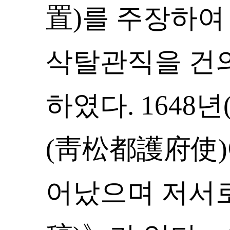
置)를 주장하여
삭탈관직을 건
하였다. 1648
(靑松都護府使)
어났으며 저서