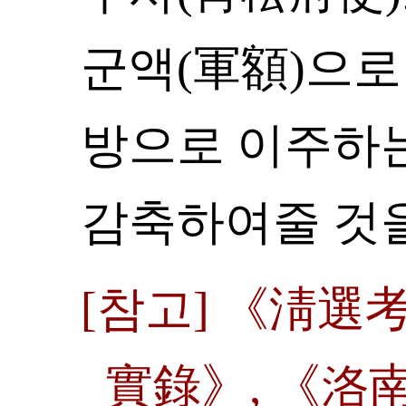
군액(軍額)으로
방으로 이주하는
감축하여줄 것을
[참고] 《淸選
實錄》, 《洛