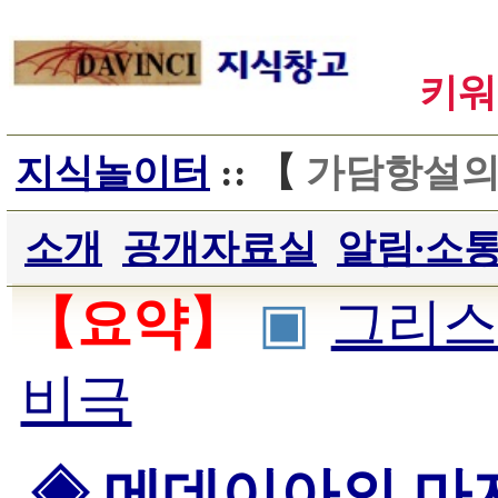
키워
지식놀이터
:: 【
가담항설
소개
공개자료실
알림∙소
【요약】
▣
그리스
비극
◈ 메데이아의 마