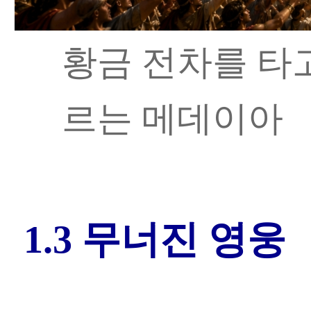
황금 전차를 타
르는 메데이아
1.3 무너진 영웅