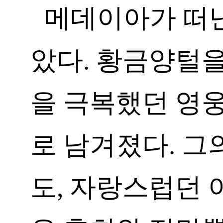
메데이아가 떠난
았다. 황금양털을
을 극복했던 영웅
로 남겨졌다. 그
도, 자랑스럽던 