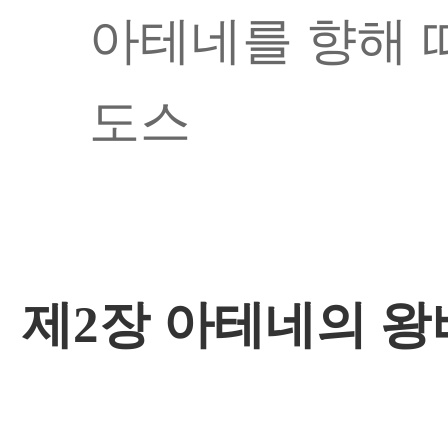
아테네를 향해 
도스
제2장 아테네의 왕