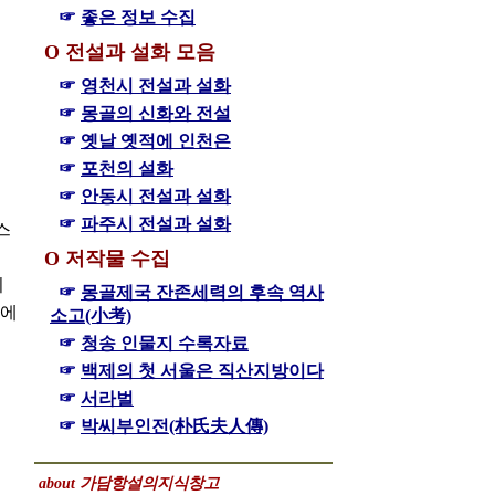
☞
좋은 정보 수집
Ο 전설과 설화 모음
☞
영천시 전설과 설화
☞
몽골의 신화와 전설
☞
옛날 옛적에 인천은
☞
포천의 설화
☞
안동시 전설과 설화
☞
파주시 전설과 설화
스
과
Ο 저작물 수집
기
☞
몽골제국 잔존세력의 후속 역사
막에
소고(小考)
☞
청송 인물지 수록자료
☞
백제의 첫 서울은 직산지방이다
☞
서라벌
☞
박씨부인전(朴氏夫人傳)
about 가담항설의지식창고