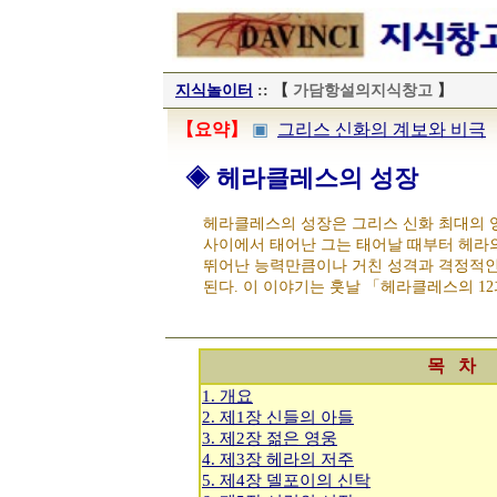
지식놀이터
:: 【
가담항설의지식창고
】
【요약】
▣
그리스 신화의 계보와 비극
◈ 헤라클레스의 성장
헤라클레스의 성장은 그리스 신화 최대의 
사이에서 태어난 그는 태어날 때부터 헤라의
뛰어난 능력만큼이나 거친 성격과 격정적인 
된다. 이 이야기는 훗날 「헤라클레스의 1
목 차
1. 개요
2. 제1장 신들의 아들
3. 제2장 젊은 영웅
4. 제3장 헤라의 저주
5. 제4장 델포이의 신탁