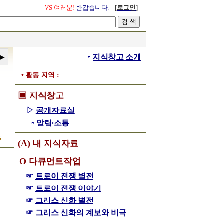
VS 여러분!
반갑습니다.
[
로그인
]
▫
지식창고 소개
• 활동 지역 :
▣ 지식창고
▷
공개자료실
▫
알림∙소통
5
(A) 내 지식자료
Ο 다큐먼트작업
☞
트로이 전쟁 별전
☞
트로이 전쟁 이야기
☞
그리스 신화 별전
☞
그리스 신화의 계보와 비극