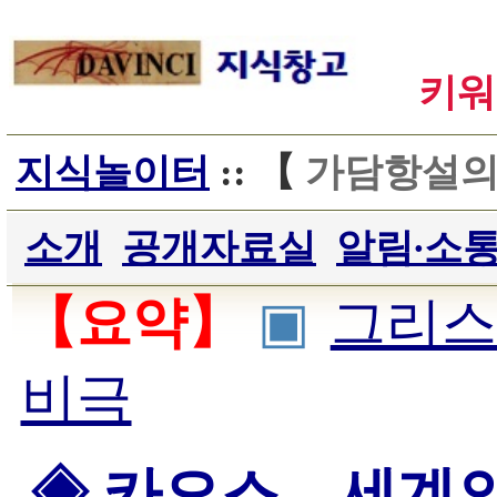
키워
지식놀이터
:: 【
가담항설
소개
공개자료실
알림∙소
【요약】
▣
그리스
비극
◈ 카오스 – 세계