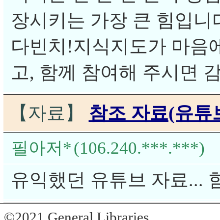
장시키는 가장 큰 힘입니
다빈치!지식지도가 마음에
고, 함께 참여해 주시면 
【자료】
참조 자료(유튜
필아저*
(106.240.***.***)
유익했던 유튜브 자료... 
©2021 General Libraries