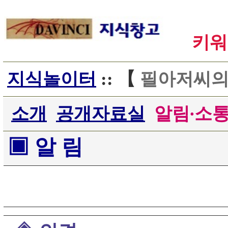
키워
지식놀이터
:: 【
필아저씨의
소개
공개자료실
알림∙소
▣ 알 림