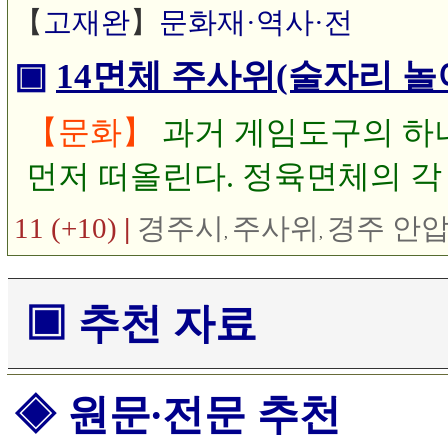
습니다. 발굴 당시 98호 분으
【
고재완
】
문화재·역사·전
서 발견된 로만 글라스(Roman 
▣
14면체 주사위(술자리 놀
병 1점과 유리잔 3점 등이 
유리그릇에 대해 알아봅니다.
【문화】
과거 게임도구의 하
먼저 떠올린다. 정육면체의 각
여 승패를 가를 때 사용한다.
11 (+10)
|
경주시
주사위
경주 안
,
,
▣ 추천 자료
◈ 원문∙전문 추천