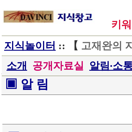
키워
지식놀이터
:: 【
고재완의 
소개
공개자료실
알림∙소
▣ 알 림