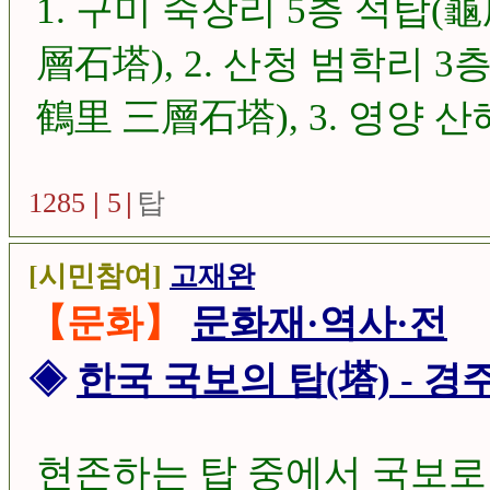
1. 구미 죽장리 5층 석탑(
層石塔), 2. 산청 범학리 3
鶴里 三層石塔), 3. 영양 산
석탑(英陽 山海里 五層 模塼石
1285
|
5
|
탑
성 탑리리 5층 석탑(義城 
塔), ...
[시민참여]
고재완
【문화】
문화재·역사·전
◈
한국 국보의 탑(塔) - 경
현존하는 탑 중에서 국보로