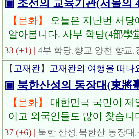
▣
조선의 교육기관(서울의 4
【문화】
오늘은 지난번 서당에
알아봅니다. 사부 학당(4部學堂
남쪽·중앙에 설치한 학교로, 
33 (+1)
|
4부 학당
향교
양천 향교
,
,
,
(鄕校) - 지방의 관립 교육 기
【
고재완
】
고재완의 여행을 떠나
▣
북한산성의 동장대(東將臺)를
【문화】
대한민국 국민이 제일
이고 외국인들도 많이 찾습니다
성이 있습니다. 오늘은 1925
37 (+6)
|
북한 산성
북한산
동장대
,
,
,