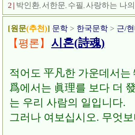
것이 어디 있는가? 자문자
2
|
박인환
서한문
수필
사랑하는 나의
,
,
,
는 당신과 떨어져 있는 것
[원문
(추천)
]
문학
>
한국문학
>
근/
시혼(詩魂)
【평론】
적어도 平凡한 가운데서는 
爲에서는 眞理를 보다 더 發
는 우리 사람의 일입니다.
그러나 여보십시오. 무엇보
십시오. 우리는 나제 보지 
...