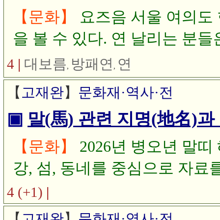
【문화】
요즈음 서울 여의도 한
을 볼 수 있다. 연 날리는 분
월까지 3개월 동안 바람이 부
4
|
대보름
방패연
연
,
,
스포츠 연(Kite)을 날리고 있
【
고재완
】
문화재·역사·전
줄을 잡고 하므로 운동도 되고
▣
말(馬) 관련 지명(地名)과
소리가 나며 보는 재미가 있다
져 가는 아쉬움이 남아 오늘은
【문화】
2026년 병오년 말띠
아봅니다.
강, 섬, 동네를 중심으로 자료
부분 말의 모습과 관계가 있었
4 (+1)
|
곳을 중심으로 알아봅니다.
【
고재완
】
문화재·역사·전