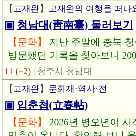
다.
【
고재완
】
고재완의 여행을 떠나
▣
청남대(靑南臺) 둘러보기
【문화】
지난 주말에 충북 청
방문했던 기록을 찾아보니 20
와 많이 다르다. 대통령 기념
11 (+2)
|
청주시
청남대
,
리에 대한민국 임시정부 기념관을
【
고재완
】
문화재·역사·전
령 때 청남대의 소유·관리권
▣
입춘첩(立春帖)
일반에게 개방하였다.
【문화】
2026년 병오년이 
입춘이 옵니다. 확인해 보니 