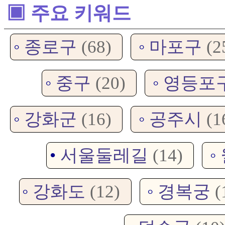
▣ 주요 키워드
◦
종로구
(68)
◦
마포구
(2
◦
중구
(20)
◦
영등포
◦
강화군
(16)
◦
공주시
(1
•
서울둘레길
(14)
◦
◦
강화도
(12)
◦
경복궁
(