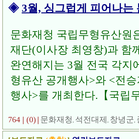
◈
3월, 싱그럽게 피어나는
문화재청 국립무형유산원
재단(이사장 최영창)과 함
완연해지는 3월 전국 각지
형유산 공개행사>와 <전승
행사>를 개최한다.【국립무
승지원과】
764
|
(0)
|
문화재청
석전대제
창녕군
,
,
,