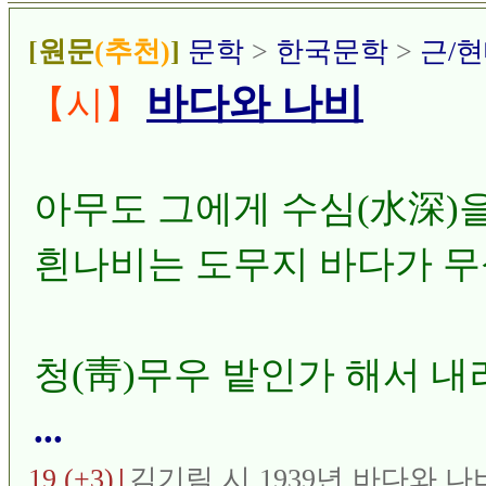
[원문
(추천)
]
문학
>
한국문학
>
근/현
바다와 나비
【시】
아무도 그에게 수심(水深)
흰나비는 도무지 바다가 무
청(靑)무우 밭인가 해서 
...
19 (+3)
|
김기림
시
1939년
바다와 나
,
,
,