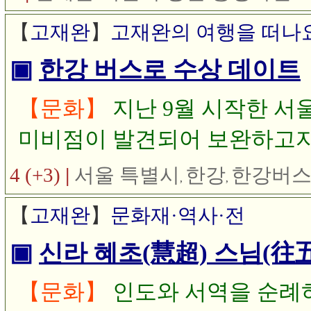
습 등을 볼 수 있는데 그 모
【
고재완
】
고재완의 여행을 떠나
입니다.
▣
한강 버스로 수상 데이트
【문화】
지난 9월 시작한 서
미비점이 발견되어 보완하고자 
을 마치고 11월 1일 한강 버
4 (+3)
|
서울 특별시
한강
한강버
,
,
한강 버스가 한강의 명물로 
【
고재완
】
문화재·역사·전
▣
신라 혜초(慧超) 스님(往
【문화】
인도와 서역을 순례