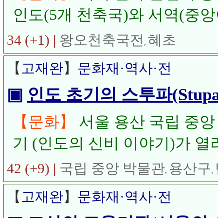
인도(5개 천축국)와 서역(중앙
천축국전(往五天竺國傳)"에 
34 (+1)
|
왕오천축국전
혜초
,
보고 싶어 국립중앙박물관에서 
【
고재완
】
문화재·역사·전
기획특별전)"이라는 도록에서
▣
인도 초기의 스투파(Stupa
원문은 정수일 역주의 "혜초 
【문화】
서울 용산 국립 중앙
기 (인도의 신비 이야기)가 
막연하게 부처님의 사리를 넣은
42 (+9)
|
국립 중앙 박물관
용산구
,
,
로 생각하였기에 좀 더 알아보
【
고재완
】
문화재·역사·전