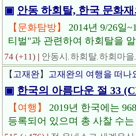
▣
안동 하회탈, 한국 문화재
【문화탐방】
2014년 9/26
티벌"과 관련하여 하회탈을 
74 (+11)
|
안동시
하회탈
하회마을
,
,
【
고재완
】
고재완의 여행을 떠나
▣
한국의 아름다운 절 33 (C
【여행】
2019년 한국에는 96
등록되어 있으며 총 사찰 수는 1
사찰들은 전망이 좋은 산자락이