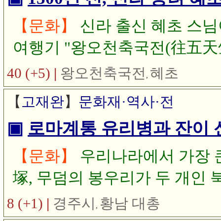
원문은 정수일 역주의 "혜초 
【문화】
신라 출신 혜초 스님
여행기 "왕오천축국전(往五天
40 (+5)
|
왕오천축국전
혜초
,
【
고재완
】
문화재·역사·전
▣
로마계통 유리병과 잔이 
【문화】
우리나라에서 가장 
塚, 무덤의 봉우리가 두 개인
유리병과 잔이 용산 국립 중앙
8 (+1)
|
경주시
황남 대총
,