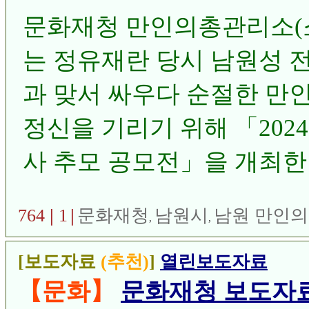
문화재청 만인의총관리소(
는 정유재란 당시 남원성 
과 맞서 싸우다 순절한 만
정신을 기리기 위해 「202
사 추모 공모전」을 개최
총관리소】
764
|
1
|
문화재청
남원시
남원 만인
,
,
[보도자료
(추천)
]
열린보도자료
【문화】
문화재청 보도자