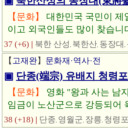
▣
북한산성의 동장대(東將臺)를
【문화】
대한민국 국민이 제일
이고 외국인들도 많이 찾습니다
성이 있습니다. 오늘은 1925
37 (+6)
|
북한 산성
북한산
동장대
,
,
,
일제 강점기 때 찍은 북한산(성
【
고재완
】
문화재·역사·전
▣
단종(端宗) 유배지 청령포
【문화】
영화 "왕과 사는 남자
임금이 노산군으로 강등되어 
죽고 그 시신을 수습한 엄흥도
38 (+18)
|
단종
영월군
장릉
청령
,
,
,