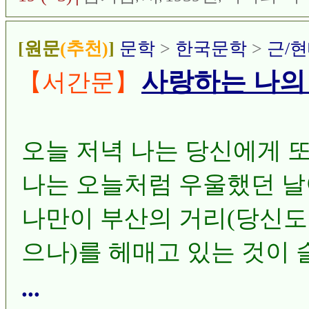
[원문
(추천)
]
문학
>
한국문학
>
근/
사랑하는 나의
【서간문】
오늘 저녁 나는 당신에게 또
나는 오늘처럼 우울했던 날
나만이 부산의 거리(당신도 
으나)를 헤매고 있는 것이
어째서 이다지도 쓸쓸한 것
...