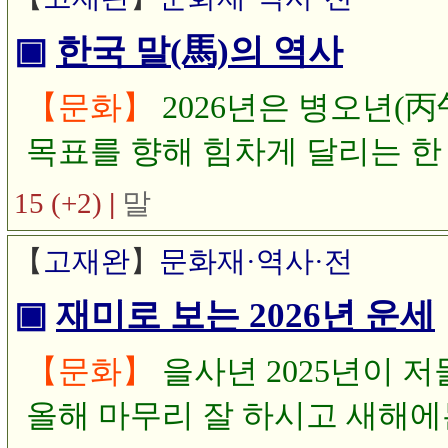
▣
한국 말(馬)의 역사
【문화】
2026년은 병오년(
목표를 향해 힘차게 달리는 한
나라 말의 역사에 대하여 알아
15 (+2)
|
말
【
고재완
】
문화재·역사·전
▣
재미로 보는 2026년 운세
【문화】
을사년 2025년이 저
올해 마무리 잘 하시고 새해에