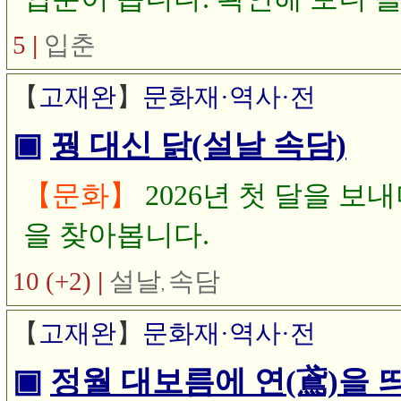
은 2월 4일 입니다. 입춘을 
5
|
입춘
春帖)을 붙이는데 오늘은 입춘
【
고재완
】
문화재·역사·전
▣
꿩 대신 닭(설날 속담)
【문화】
2026년 첫 달을 
을 찾아봅니다.
10 (+2)
|
설날
속담
,
【
고재완
】
문화재·역사·전
▣
정월 대보름에 연(鳶)을 