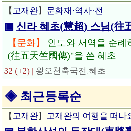
일제 강점기 때 찍은 북한산(성
【
고재완
】
문화재·역사·전
▣
신라 혜초(慧超) 스님(往
【문화】
인도와 서역을 순례
(往五天竺國傳)"을 쓴 혜초
32 (+2)
|
왕오천축국전
혜초
,
◈ 최근등록순
【
고재완
】
고재완의 여행을 떠나