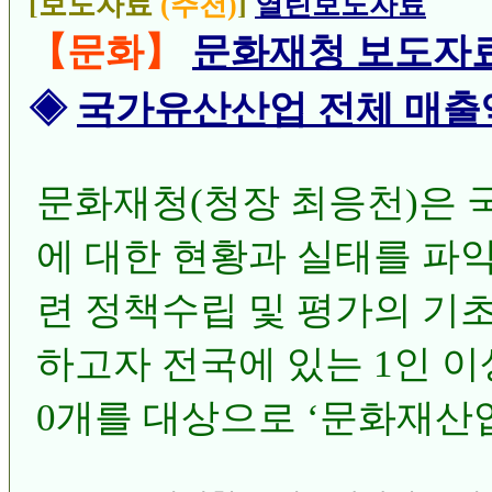
[보도자료
(추천)
]
열린보도자료
【문화】
문화재청 보도자
◈
국가유산산업 전체 매출액은 3조
문화재청(청장 최응천)은
에 대한 현황과 실태를 파
련 정책수립 및 평가의 기
하고자 전국에 있는 1인 이상
0개를 대상으로 ‘문화재산업
년 12월 31일 기준)를 처음