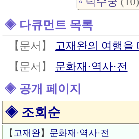
◦
덕수궁
(10
◈ 다큐먼트 목록
【문서】
고재완의 여행을
【문서】
문화재·역사·전
◈ 공개 페이지
◈ 조회순
【
고재완
】
문화재·역사·전