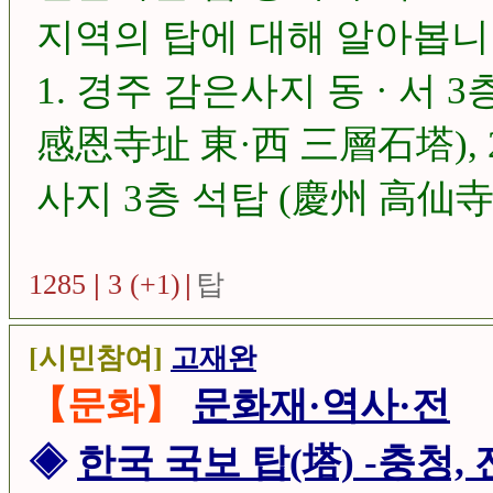
지역의 탑에 대해 알아봅니
1. 경주 감은사지 동 · 서 3
感恩寺址 東·西 三層石塔), 
사지 3층 석탑 (慶州 高仙寺
3. 경주 나원리 5층 석탑(
1285
|
3 (+1)
|
탑
層石塔), 4. 경주 분황사 
芬皇寺 模塼石塔) ...
[시민참여]
고재완
【문화】
문화재·역사·전
◈
한국 국보 탑(塔) -충청, 