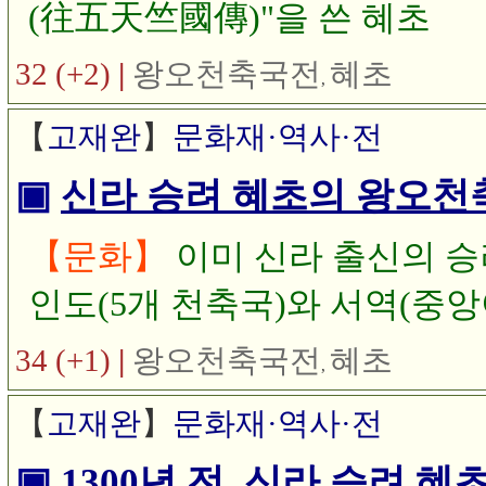
(往五天竺國傳)"을 쓴 혜초
32 (+2)
|
왕오천축국전
혜초
,
【
고재완
】
문화재·역사·전
▣
신라 승려 혜초의 왕오천축
【문화】
이미 신라 출신의 승려 
인도(5개 천축국)와 서역(중앙
천축국전(往五天竺國傳)"에 
34 (+1)
|
왕오천축국전
혜초
,
보고 싶어 국립중앙박물관에서 
【
고재완
】
문화재·역사·전
기획특별전)"이라는 도록에서
▣
1300년 전, 신라 승려 