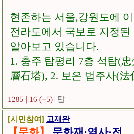
현존하는 서울,강원도에 
전라도에서 국보로 지정된
알아보고 있습니다.
1. 충주 탑평리 7층 석탑(
層石塔), 2. 보은 법주사(
(㭭相殿), 3. 부여 정림사지
1285
|
16 (+5)
|
탑
석탑, 4. 익산 미륵사지 석
址 石塔), ...
[시민참여]
고재완
【문화】
문화재·역사·전