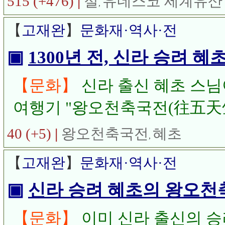
515 (+476)
|
절
유네스코 세계유산
,
답습니다.
【
고재완
】
문화재·역사·전
▣
1300년 전, 신라 승려 
【문화】
신라 출신 혜초 스님
여행기 "왕오천축국전(往五天
40 (+5)
|
왕오천축국전
혜초
,
【
고재완
】
문화재·역사·전
▣
신라 승려 혜초의 왕오천축
【문화】
이미 신라 출신의 승려 