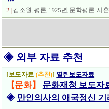
잇고 늣길 수도 있습니다.
2
|
김소월
평론
1925년
문학평론
시
,
,
,
,
처롭게도 긔운있게도 몸을 
◈ 외부 자료 추천
[보도자료
(추천)
]
열린보도자료
【문화】
문화재청 보도자
◈
만인의사의 애국정신 기리