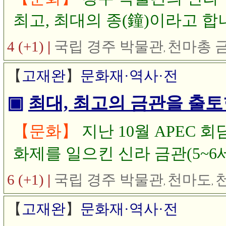
최고, 최대의 종(鐘)이라고 합
금관(金冠)은 신라 천마총 금관
4 (+1)
|
국립 경주 박물관
천마총 
,
PEC 회의에 참석차 방한한 
【
고재완
】
문화재·역사·전
관이 바로 천마총 금관을 복제
▣
최대, 최고의 금관을 출토
다.
【문화】
지난 10월 APEC 
화제를 일으킨 신라 금관(5~6
있습니다. 신라 금관이 발굴된 
6 (+1)
|
국립 경주 박물관
천마도
,
,
국립 경주 박물관에 모두 한자리에
【
고재완
】
문화재·역사·전
2일까지 연장 전시하고 있습니