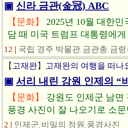
▣
신라 금관(金冠) ABC
【문화】
2025년 10월 대한
담 때 미국 트럼프 대통령에게
금관에 대하여 알아봅니다.
12
|
국립 경주 박물관
금관총
금령
,
,
【
고재완
】
고재완의 여행을 떠나
▣
서리 내린 강원 인제의 “
【문화】
강원도 인제군 남면 
풍경 사진이 잘 나오기로 소문
정원을 보러 가면 서리가 낀 모
2
|
인제군
비밀의 정원
풍경사진
,
,