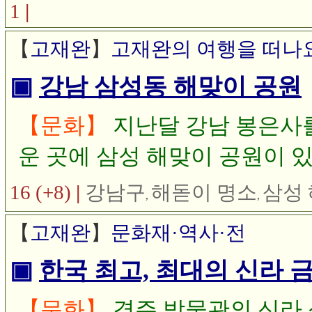
하시길 진심으로 기원합니다.
1
|
【
고재완
】
고재완의 여행을 떠나
▣
강남 삼성동 해맞이 공원
【문화】
지난달 강남 봉은사를
운 곳에 삼성 해맞이 공원이 
하게 보이고 우뚝 솟은 롯데 
16 (+8)
|
강남구
해돋이 명소
삼성
,
,
【
고재완
】
문화재·역사·전
▣
한국 최고, 최대의 신라 
【문화】
경주 박물관의 신라 