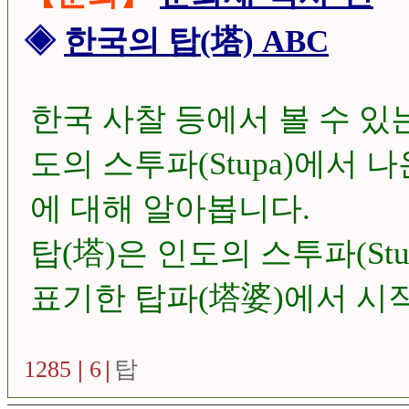
◈
한국의 탑(塔) ABC
한국 사찰 등에서 볼 수 있는
도의 스투파(Stupa)에서 
에 대해 알아봅니다.
탑(塔)은 인도의 스투파(St
표기한 탑파(塔婆)에서 시
석가모니의 사리(舍利)를 
1285
|
6
|
탑
만들어진 건조물을 의미합